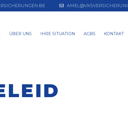
RSICHERUNGEN.BE
AMEL@VKSVERSICHERUNG
E
ÜBER UNS
IHRE SITUATION
AGBS
KONTAKT
ELEID